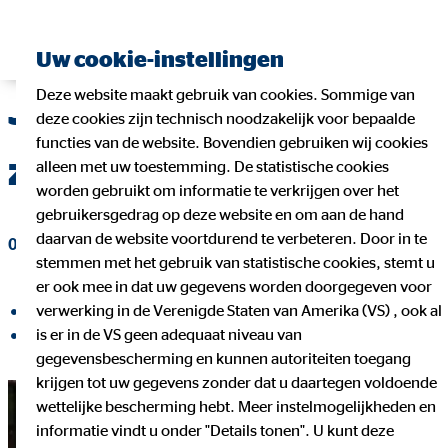
Uw cookie-instellingen
Deze website maakt gebruik van cookies. Sommige van
Je studies financieren:
deze cookies zijn technisch noodzakelijk voor bepaalde
functies van de website. Bovendien gebruiken wij cookies
zo doe je het
alleen met uw toestemming. De statistische cookies
worden gebruikt om informatie te verkrijgen over het
gebruikersgedrag op deze website en om aan de hand
daarvan de website voortdurend te verbeteren. Door in te
04. mei 2022
|
OVB Belgium
stemmen met het gebruik van statistische cookies, stemt u
er ook mee in dat uw gegevens worden doorgegeven voor
verwerking in de Verenigde Staten van Amerika (VS) , ook al
delen op Facebook
is er in de VS geen adequaat niveau van
delen op LinkedIn
gegevensbescherming en kunnen autoriteiten toegang
krijgen tot uw gegevens zonder dat u daartegen voldoende
wettelijke bescherming hebt. Meer instelmogelijkheden en
informatie vindt u onder "Details tonen". U kunt deze