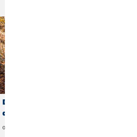
Artikel lezen
De eerste job: waar moet je aan
denken bij de start van je carrière?
01. augustus 2022