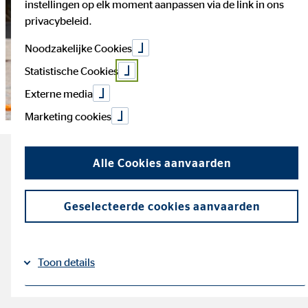
instellingen op elk moment aanpassen via de link in ons
privacybeleid.
Noodzakelijke Cookies
Statistische Cookies
Externe media
Marketing cookies
De belangrijkste feiten over
Alle Cookies aanvaarden
je kosten als student
Geselecteerde cookies aanvaarden
Leestijd: ca. 4 minuten
Toon details
Je kan je studies op verschillende manieren betalen: met
steun van je ouders, studietoelage, leningen of met
studentenjobs.
Impressum
Gegevensbescherming
|