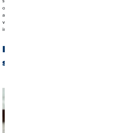
studeert en vaak betaalt het bedrijf het grootste deel van de
opleiding en bijkomende kosten. Dit laatste is echter wel
afhankelijk per werkgever. Bekijk zeker de duale opleidingen
van de universiteiten in Vlaanderen, ook daar kan je
interessante programma’s terugvinden.
Hoeveel geld heb je nodig als
student?