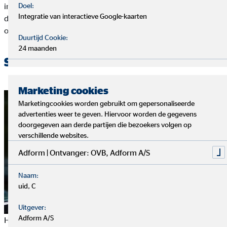
Doel:
inkomen van je ouders en je gezinssituatie. Bekijk zeker eens
Integratie van interactieve Google-kaarten
de informatie op de website studietoelagen.be waar je alle
officiële informatie terugvindt.
Duurtijd Cookie:
24 maanden
Studentenleningen
Marketing cookies
Marketingcookies worden gebruikt om gepersonaliseerde
advertenties weer te geven. Hiervoor worden de gegevens
doorgegeven aan derde partijen die bezoekers volgen op
verschillende websites.
Adform | Ontvanger: OVB, Adform A/S
Naam:
uid, C
Uitgever:
Adform A/S
Het is niet algemeen geweten en het komt niet zo vaak voor,