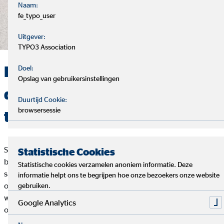
Naam:
fe_typo_user
Uitgever:
TYPO3 Association
De kern van onze
Doel:
Opslag van gebruikersinstellingen
dienstverlening is een sterk
Duurtijd Cookie:
browsersessie
team
Stephan Maurer houdt van zijn job en koestert deze. Het
Statistische Cookies
belangrijkste voor hem en zijn team is daarbij de
Statistische cookies verzamelen anoniem informatie. Deze
samenhorigheidsgedachte: samen aan visies werken, eerlijk en
informatie helpt ons te begrijpen hoe onze bezoekers onze website
openhartig met elkaar omgaan, elke persoonlijkheid en cultuur
gebruiken.
welkom heten. Want een sterk team legt de basis voor de
Google Analytics
optimale advisering van onze klanten.