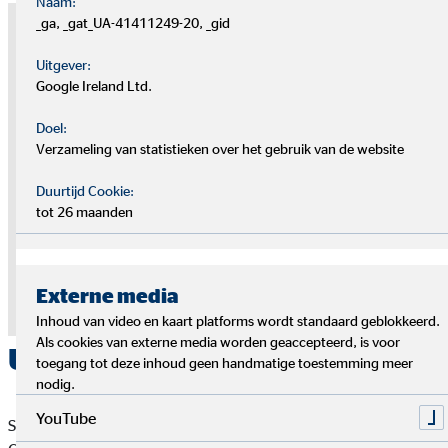
Naam:
_ga, _gat_UA-41411249-20, _gid
Note on external media
Uitgever:
At this point, we use the services of third-party providers to provide
Google Ireland Ltd.
you with additional information. The content is only displayed with
your permission. Depending on the location of the provider, your
Doel:
personal data may be processed in a third country without an
Verzameling van statistieken over het gebruik van de website
adequate level of data protection being guaranteed there.
Only give your permission if you agree to this. For more information,
Duurtijd Cookie:
please see the
privacy policy.
tot 26 maanden
Agree to the "YouTube" cookie to display this
content
Externe media
Privacy Policy
|
Imprint
Inhoud van video en kaart platforms wordt standaard geblokkeerd.
Als cookies van externe media worden geaccepteerd, is voor
Uitdagingen als kans
toegang tot deze inhoud geen handmatige toestemming meer
nodig.
YouTube
Stephan is al sinds zijn jeugd klant bij OVB. In 2004 wordt de