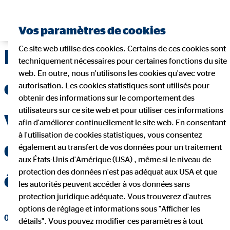
Vos paramètres de cookies
Ce site web utilise des cookies. Certains de ces cookies sont
Mettre de l’argent de
techniquement nécessaires pour certaines fonctions du site
web. En outre, nous n'utilisons les cookies qu'avec votre
côté pour vos enfants :
autorisation. Les cookies statistiques sont utilisés pour
obtenir des informations sur le comportement des
utilisateurs sur ce site web et pour utiliser ces informations
voici comment un plan
afin d'améliorer continuellement le site web. En consentant
à l'utilisation de cookies statistiques, vous consentez
d’épargne enfant peut
également au transfert de vos données pour un traitement
aux États-Unis d'Amérique (USA) , même si le niveau de
protection des données n'est pas adéquat aux USA et que
être utile
les autorités peuvent accéder à vos données sans
protection juridique adéquate. Vous trouverez d'autres
options de réglage et informations sous "Afficher les
01 mars 2022
|
OVB Belgium
détails". Vous pouvez modifier ces paramètres à tout