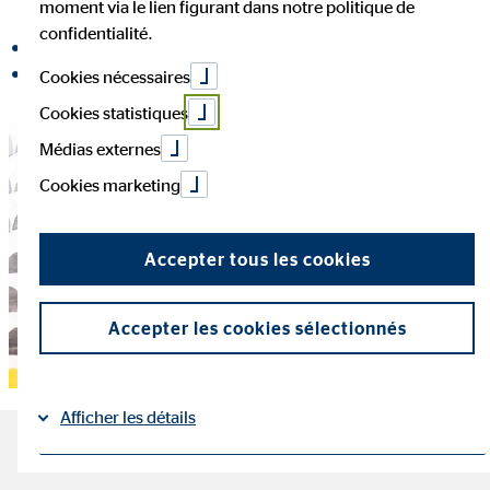
moment via le lien figurant dans notre politique de
confidentialité.
partager sur Facebook
partager sur LinkedIn
Cookies nécessaires
Cookies statistiques
Médias externes
Cookies marketing
Accepter tous les cookies
Accepter les cookies sélectionnés
Afficher les détails
Épargnez pour ses enfants :
Mentions légales
Protection des données
|