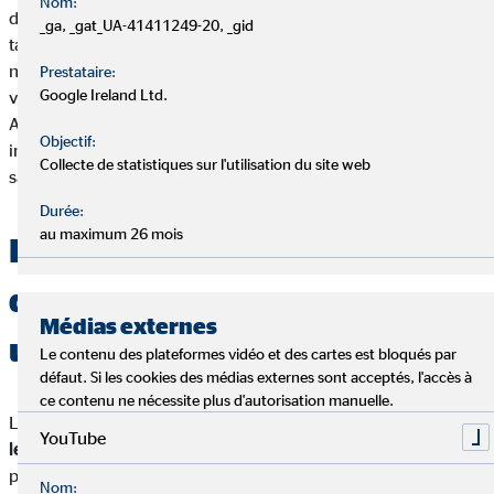
Nom:
d’investissement à ta portée n’est pas une mauvaise idée. Des
_ga, _gat_UA-41411249-20, _gid
taux d’intérêt bas sur les soldes créditeurs, des taux d’intérêt
négatifs dans beaucoup de banques, ainsi qu’une forte inflation
Prestataire:
Google Ireland Ltd.
veut dire que l’argent qui dort dans un compte courant ou livret
A perd constamment de sa valeur. C’est pourquoi il est
Objectif:
important d’investir afin d’assurer le meilleur retour possible,
Collecte de statistiques sur l'utilisation du site web
sans pour autant prendre trop de risques.
Durée:
au maximum 26 mois
Pourquoi mettre de l’argent
de côté pour ses enfants est-il
Médias externes
utile ?
Le contenu des plateformes vidéo et des cartes est bloqués par
défaut. Si les cookies des médias externes sont acceptés, l'accès à
ce contenu ne nécessite plus d'autorisation manuelle.
Les enfants, ça coûte de l’argent. Plus ils deviennent âgés,
plus
YouTube
les dépenses deviennent coûteuses :
permis de conduire,
première voiture, séjour à l’étranger, études ou premier
Nom: