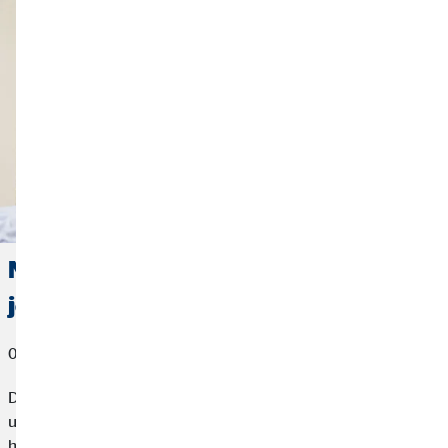
Nos astuces pour bien organiser ses
journées en télétravail
03 juin 2022
Depuis un balcon ensoleillé, confortablement installé(e) dans
un canapé ou assis(e) à son bureau parfaitement équipé : le
home office est possible dans de nombreux endroits de la