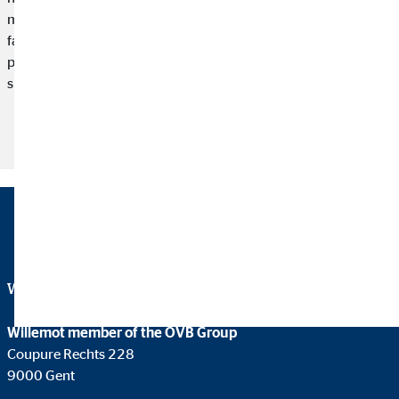
maison. Le travail devient plus flexible, ce qui permet aux
familles en particulier de mieux concilier leur vie privée et
professionnelle. Découvrons ensemble tout ce qu’il faut savoir
sur le travail à distance.
Lire l'article
Willemot member of the OVB Group
Coupure Rechts 228
9000 Gent