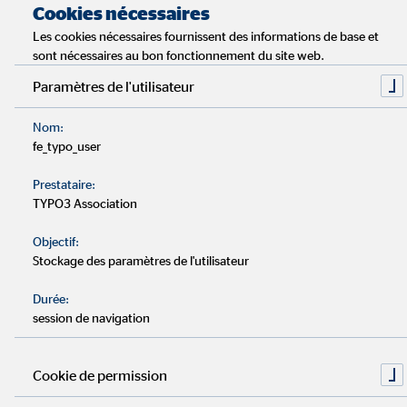
les faits les plus importants
Cookies nécessaires
Les cookies nécessaires fournissent des informations de base et
sont nécessaires au bon fonctionnement du site web.
Temps de lecture : environ 6 minutes
Paramètres de l'utilisateur
Si tu veux mettre de l’argent de côté pour tes enfants, il
Nom:
vaut mieux commencer le plus tôt possible. Même les
fe_typo_user
plus petites contributions peuvent avoir un impact non
négligeable sur le long terme.
Prestataire:
TYPO3 Association
Il existe différentes façons d’investir son argent. Tout
Objectif:
dépend du but final et de la durée de l’investissement.
Stockage des paramètres de l'utilisateur
Durée:
Un livret A, un compte à terme et un compte épargne
session de navigation
sont des solutions peu risquées, mais qui ne donnent
presque aucuns intérêts.
Cookie de permission