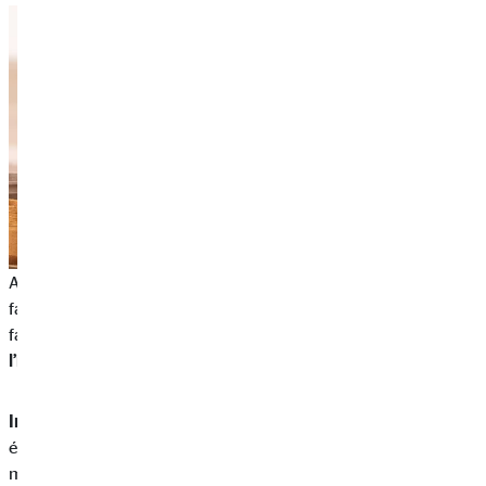
Afin d’épargner efficacement pour la prochaine génération et y
faire contribuer les grands-pères et autres membres de la
famille, un
plan d’épargne en fonds ou FNB est
l’investissement le plus judicieux.
Investir dans des actions individuelles est moins conseillé
étant donné que cela requiert une bonne connaissance du
marché boursier ainsi qu’une volonté à prendre des risques.