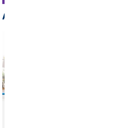
Autres articles intéressants
Tes opportunités chez OVB
Pour devenir conseiller financier chez OVB, tu n'as pas
besoin de correspondre à un profil type. Nous recherchons