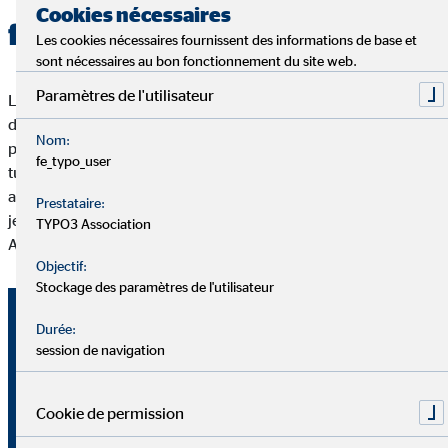
Cookies nécessaires
flexibilité
Les cookies nécessaires fournissent des informations de base et
sont nécessaires au bon fonctionnement du site web.
Paramètres de l'utilisateur
La détermination, l'indépendance et la flexibilité sont au cœur
du travail quotidien d'un conseiller OVB Willemot. Nous
Nom:
pensons que tu ne peux donner le meilleur de toi-même que si
fe_typo_user
tu travailles à ton propre rythme. Est-ce que je travaille au café
aujourd'hui ? Est-ce que je vais à la salle de sport ou est-ce que
Prestataire:
je commence directement par un rendez-vous avec un client ?
TYPO3 Association
Avec nous, tu peux décider toi-même de ton emploi du temps.
Objectif:
Stockage des paramètres de l'utilisateur
Durée:
session de navigation
Cookie de permission