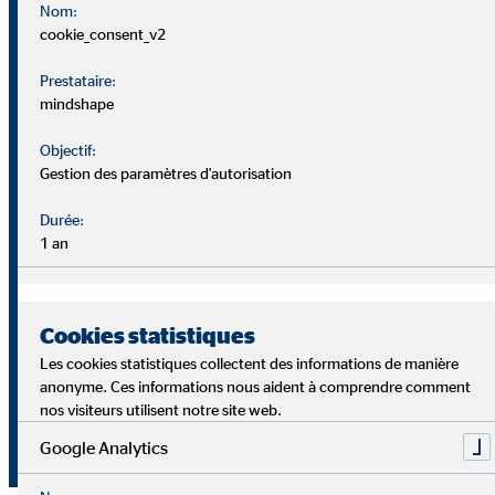
Nom:
cookie_consent_v2
Prestataire:
mindshape
Travaille comme tu le souhaites
Objectif:
Tu peux structurer ta journée de travail comme tu le
Gestion des paramètres d'autorisation
souhaites
Durée:
1 an
Tu peux choisir où et quand travailler : organise ton
temps en fonction de ce qui te convient le mieux.
Cookies statistiques
Ton engagement détermine ta rémunération : si tu le
Les cookies statistiques collectent des informations de manière
veux, tu peux gagner plus que la moyenne du secteur.
anonyme. Ces informations nous aident à comprendre comment
nos visiteurs utilisent notre site web.
Nous te donnons la possibilité de bâtir ta propre équipe
Google Analytics