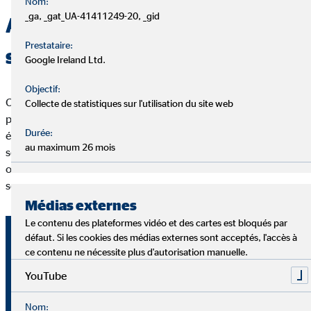
Nom:
_ga, _gat_UA-41411249-20, _gid
Avantage 2 : esprit d'équipe
Prestataire:
solide
Google Ireland Ltd.
Objectif:
Chez OVB Willemot, tu feras partie d'une équipe solide, car
Collecte de statistiques sur l'utilisation du site web
plusieurs esprits valent mieux qu'un. C'est pourquoi il y a une
Durée:
équipe locale derrière chaque conseiller financier OVB. Nous
au maximum 26 mois
sommes convaincus que tu ne peux obtenir des résultats
optimaux qu'en échangeant avec tes collègues. Nous respirons
selon cette devise chaque jour.
Médias externes
Le contenu des plateformes vidéo et des cartes est bloqués par
défaut. Si les cookies des médias externes sont acceptés, l'accès à
ce contenu ne nécessite plus d'autorisation manuelle.
YouTube
Nom: