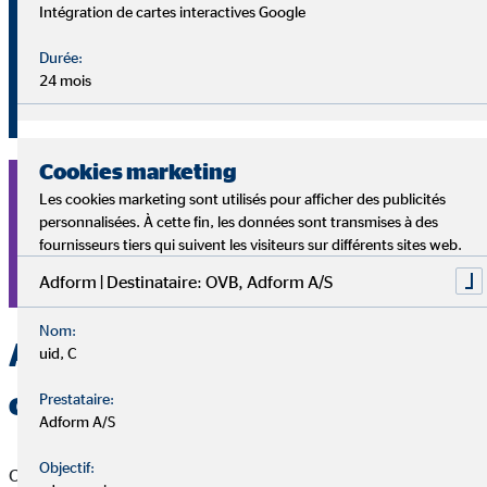
Intégration de cartes interactives Google
OVB Willemot connaît le succès depuis plus de 50 ans :
rejoins une entreprise performante et écris avec nous le
Durée:
24 mois
prochain chapitre de l'histoire de l'entreprise.
Cookies marketing
Trouve une équipe OVB près de chez toi et postule dès
Les cookies marketing sont utilisés pour afficher des publicités
maintenant en tant que conseiller financier.
personnalisées. À cette fin, les données sont transmises à des
fournisseurs tiers qui suivent les visiteurs sur différents sites web.
Postule Maintenant
Adform | Destinataire: OVB, Adform A/S
Nom:
Avantage 3 : L'égalité des
uid, C
chances
Prestataire:
Adform A/S
Objectif:
Chaque candidat est différent. Tu peux commencer à travailler