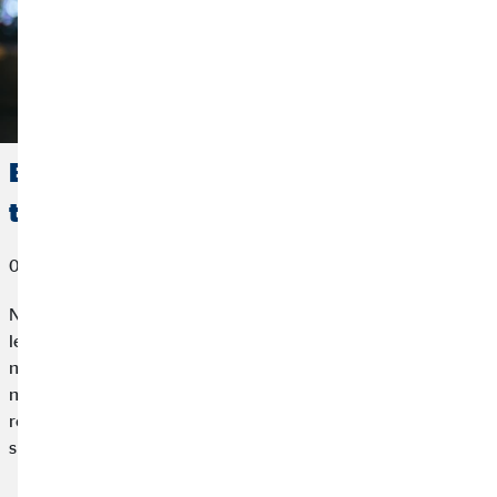
Bien investir son argent : Comment
tirer profit de votre épargne ?
07 décembre 2021
Noël est presque là ! Les bonus annuels et l’argent reçu pendant
les fêtes permettent d’arrondir la fin de l’année pour un grand
nombre de personnes. Aussi tentant que cela puisse paraitre, il
n'existe pas beaucoup de raisons de dépenser cet argent. Il est
recommandé d’investir son argent intelligemment en misant
sur son propre futur : nous allons découvrir comment.