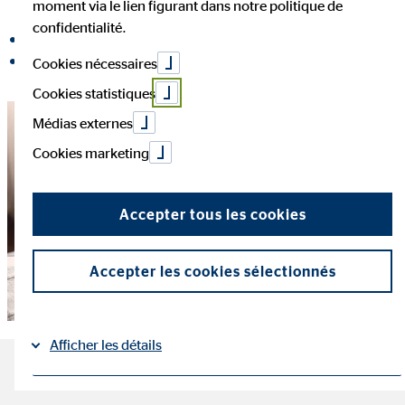
moment via le lien figurant dans notre politique de
confidentialité.
partager sur Facebook
partager sur LinkedIn
Cookies nécessaires
Cookies statistiques
Médias externes
Cookies marketing
Accepter tous les cookies
Accepter les cookies sélectionnés
Afficher les détails
Les choses importantes à
Mentions légales
Protection des données
|