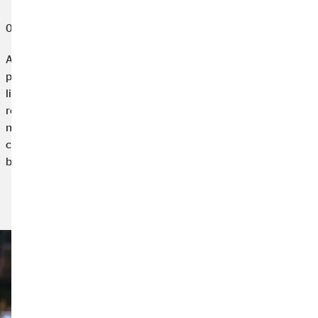
01 février 2022
Avec l’agitation de la vie de tous les jours, très peu de
personnes connaissent vraiment l’état de leurs finances. Un
livre des comptes aide à garder une trace de tes dépenses et
recettes. La bonne nouvelle c’est que tenir un livre des comptes
n’est pas difficile du tout. Tu n’as pas besoin d’être un expert en
comptabilité : une fois la première étape passée, tu as juste
besoin de continuer ainsi.
Lire l'article