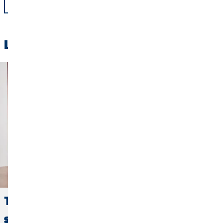
verso
Lisez-le aussi :
Tenir un livre des comptes : Comment
suivre tes finances