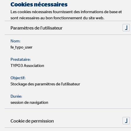
savoir à propos de la retraite
Cookies nécessaires
Les cookies nécessaires fournissent des informations de base et
sont nécessaires au bon fonctionnement du site web.
Temps de lecture : environ 4 minutes
Paramètres de l'utilisateur
En Belgique, la pension légale n'est plus suffisante pour
Nom:
permettre à chacun de mener une vie sans soucis.
fe_typo_user
Prestataire:
L'évolution démographique en Europe implique que de
TYPO3 Association
moins en moins de personnes cotisent pour les retraites.
Objectif:
Stockage des paramètres de l'utilisateur
Une pension complémentaire est indispensable. Il vaut
mieux commencer à cotiser tôt.
Durée:
session de navigation
Lorsque l’on parle de la pension complémentaire, il
existe cependant quelques éléments essentiels à prendre
Cookie de permission
en compte.