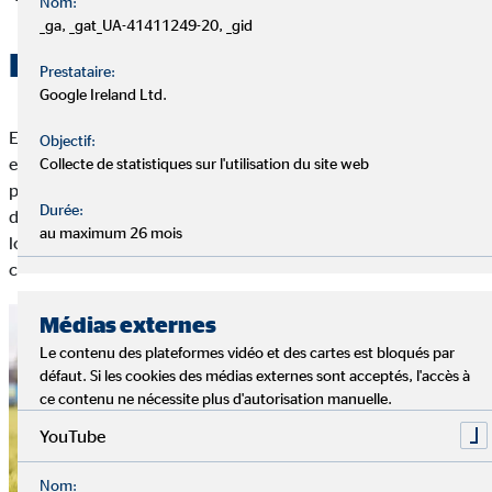
Nom:
_ga, _gat_UA-41411249-20, _gid
Le problème des retraites
Prestataire:
Google Ireland Ltd.
En Europe, les gens n'ont pas seulement moins d'enfants : leur
Objectif:
espérance de vie augmente aussi. Et plus on vit longtemps,
Collecte de statistiques sur l'utilisation du site web
plus longtemps on perçoit une pension de retraite. Il y a donc
Durée:
de plus en plus de retraités qui perçoivent une pension plus
au maximum 26 mois
longtemps et, en parallèle, moins de jeunes salariés qui
cotisent.
Médias externes
Le contenu des plateformes vidéo et des cartes est bloqués par
défaut. Si les cookies des médias externes sont acceptés, l'accès à
ce contenu ne nécessite plus d'autorisation manuelle.
YouTube
Nom: