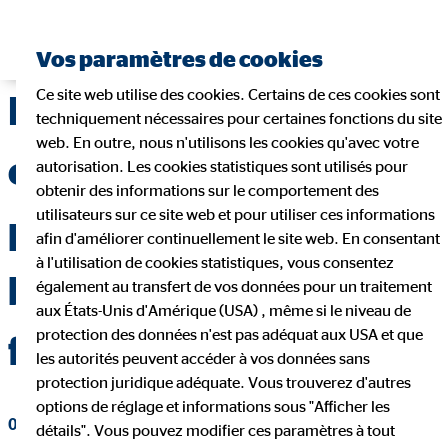
Vos paramètres de cookies
Ce site web utilise des cookies. Certains de ces cookies sont
Plan de retraite : 7
techniquement nécessaires pour certaines fonctions du site
web. En outre, nous n'utilisons les cookies qu'avec votre
erreurs à ne pas faire
autorisation. Les cookies statistiques sont utilisés pour
obtenir des informations sur le comportement des
utilisateurs sur ce site web et pour utiliser ces informations
pour prendre les
afin d'améliorer continuellement le site web. En consentant
à l'utilisation de cookies statistiques, vous consentez
bonnes dispositions
également au transfert de vos données pour un traitement
aux États-Unis d'Amérique (USA) , même si le niveau de
protection des données n'est pas adéquat aux USA et que
financières
les autorités peuvent accéder à vos données sans
protection juridique adéquate. Vous trouverez d'autres
options de réglage et informations sous "Afficher les
03 octobre 2022
|
OVB Belgium
détails". Vous pouvez modifier ces paramètres à tout