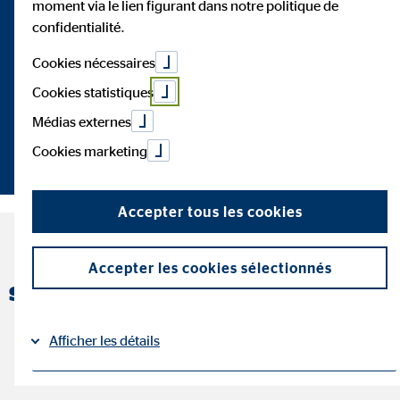
moment via le lien figurant dans notre politique de
confidentialité.
Cookies nécessaires
Depuis 55 ans, nous accompagnons des personnes en
Europe sur leur parcours financier.
Cookies statistiques
Médias externes
Prendre rendez-vous
Cookies marketing
Accepter tous les cookies
55 ans d’OVB. 55 ans de
Accepter les cookies sélectionnés
services financiers en Europe.
Afficher les détails
Mentions légales
Protection des données
|