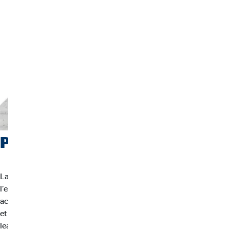
Pourquoi OVB – Vos avantages
La confiance repose sur la continuité, la transparence et
l’expertise.OVB croit en un conseil personnalisé et un
accompagnement à long terme. Notre expérience, notre réseau
et la qualité de notre conseil font de nous aujourd’hui l’un des
leaders du conseil financier en Europe.