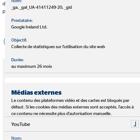
Nom:
d’un objectif commun : créer de la sécurité financière et des
_ga, _gat_UA-41411249-20, _gid
perspectives pour des millions de clients.
Prestataire:
Création d‘OVB Europe
Google Ireland Ltd.
Objectif:
Collecte de statistiques sur l'utilisation du site web
Durée:
au maximum 26 mois
1970 – La bonne idée au bon moment
Médias externes
Le contenu des plateformes vidéo et des cartes est bloqués par
défaut. Si les cookies des médias externes sont acceptés, l'accès à
ce contenu ne nécessite plus d'autorisation manuelle.
YouTube
Nom: