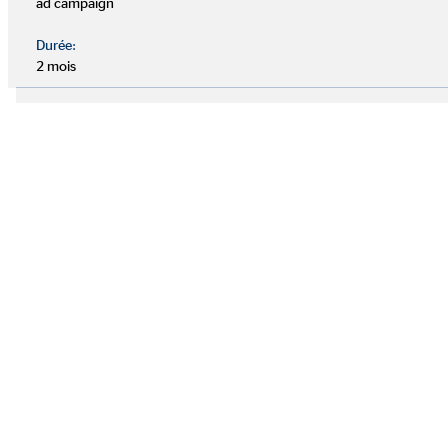
ad campaign
Durée:
2 mois
OVB dans toute l’Europe
NOUS SOMMES LÀ POUR VOUS