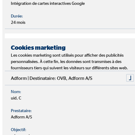
doublée, c'est-à-dire que les personnes en activité
Intégration de cartes interactives Google
recevaient des indemnités particulièrement élevées de
l'état lorsqu'elles investissaient dans certains produits
Durée:
financiers. Cela comprend l’épargne-logement proposée
24 mois
par OVB.
Ces circonstances heureuses ont naturellement donné un
Cookies marketing
véritable coup de pouce à OVB après les années qui ont
Les cookies marketing sont utilisés pour afficher des publicités
suivi sa création. Cependant, OVB n'avait qu'un seul
personnalisées. À cette fin, les données sont transmises à des
produit à proposer, une caisse d'épargne-logement en
fournisseurs tiers qui suivent les visiteurs sur différents sites web.
tant qu’entreprise partenaire. Il fallait que cela change
Adform | Destinataire: OVB, Adform A/S
rapidement.
Nom:
uid, C
Prestataire:
Adform A/S
Objectif: