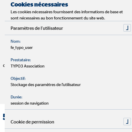
Cookies nécessaires
Les cookies nécessaires fournissent des informations de base et
sont nécessaires au bon fonctionnement du site web.
Paramètres de l'utilisateur
55 ans d’OVB
Nom:
fe_typo_user
Depuis 1970, nous incarnons la confiance, la stabilité et la
fiabilité dans les services financiers. Plus de cinq décennies
Prestataire:
d’expérience forment la base de notre travail – hier, aujourd’hui
TYPO3 Association
et demain.
Objectif:
Stockage des paramètres de l'utilisateur
Durée:
session de navigation
55 ans d’expérience. 55 ans de
Cookie de permission
confiance.